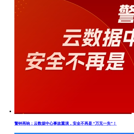
警钟再响：云数据中心事故重演，安全不再是 “万无一失”！