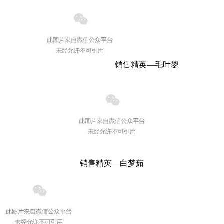
销售精英—毛叶鋆
销售精英—白梦茹