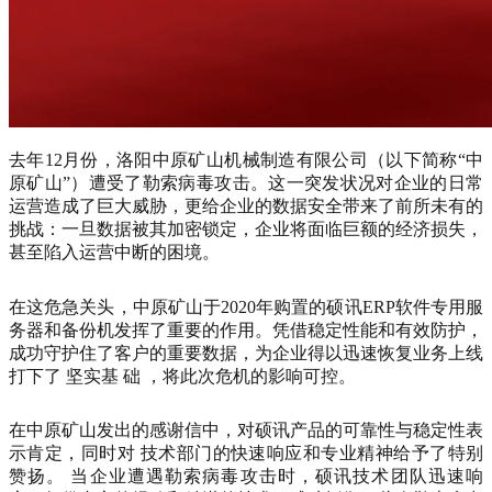
去年12月份，洛阳中原矿山机械制造有限公司（以下简称“中
原矿山”）遭受了勒索病毒攻击。这一突发状况对企业的日常
运营造成了巨大威胁，更给企业的数据安全带来了前所未有的
挑战：一旦数据被其加密锁定，企业将面临巨额的经济损失，
甚至陷入运营中断的困境。
在这危急关头，中原矿山于2020年购置的硕讯ERP软件专用服
务器和备份机发挥了重要的作用。凭借稳定性能和有效防护，
成功守护住了客户的重要数据，为企业得以迅速恢复业务上线
打下了 坚实基 础 ，将此次危机的影响可控。
在中原矿山发出的感谢信中，对硕讯产品的可靠性与稳定性表
示肯定，同时对 技术部门的快速响应和专业精神给予了特别
赞扬。 当企业遭遇勒索病毒攻击时，硕讯技术团队迅速响